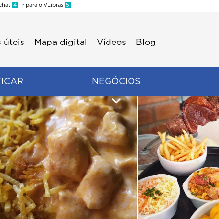
 chat
4
Ir para o VLibras
5
 úteis
Mapa digital
Vídeos
Blog
FICAR
NEGÓCIOS