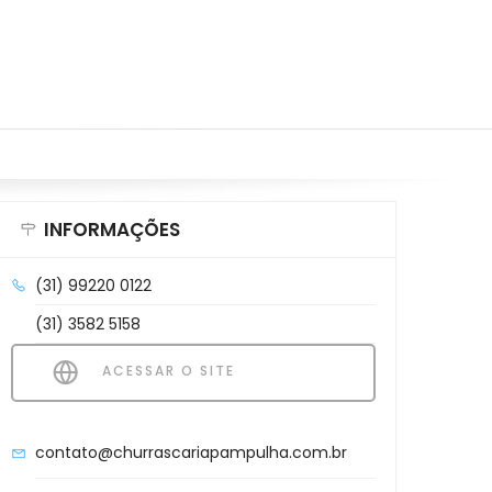
INFORMAÇÕES
(31) 99220 0122
(31) 3582 5158
ACESSAR O SITE
contato@churrascariapampulha.com.br