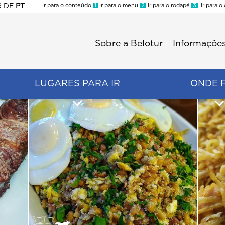
R
DE
PT
Ir para o conteúdo
1
Ir para o menu
2
Ir para o rodapé
3
Ir para o
ES
Sobre a Belotur
Informações
Menu
second
LUGARES PARA IR
ONDE 