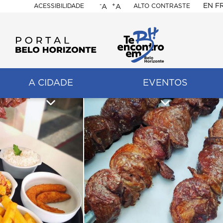
-
+
EN
F
ACESSIBILIDADE
ALTO CONTRASTE
A
A
PORTAL
BELO
HORIZONTE
A CIDADE
EVENTOS
ação
pal