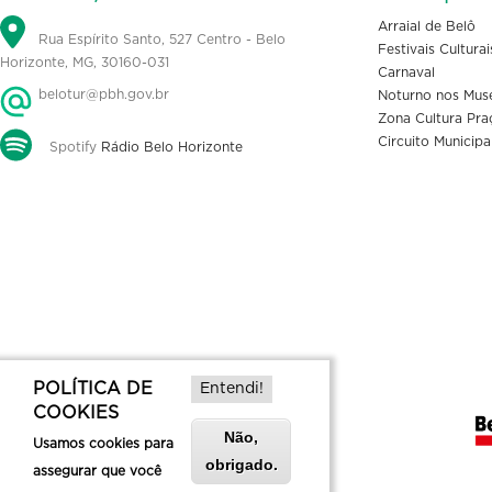
Arraial de Belô
Rua Espírito Santo, 527 Centro - Belo
Festivais Culturai
Horizonte, MG, 30160-031
Carnaval
belotur@pbh.gov.br
Noturno nos Mus
Zona Cultura Pra
Circuito Municipa
Spotify
Rádio Belo Horizonte
POLÍTICA DE
Entendi!
COOKIES
Não,
Usamos cookies para
obrigado.
assegurar que você