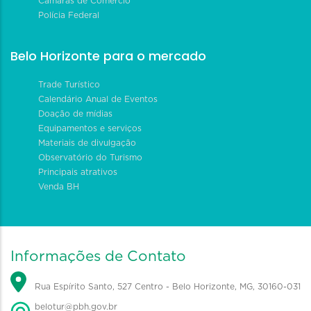
Câmaras de Comércio
Polícia Federal
Belo Horizonte para o mercado
Trade Turístico
Calendário Anual de Eventos
Doação de mídias
Equipamentos e serviços
Materiais de divulgação
Observatório do Turismo
Principais atrativos
Venda BH
Informações de Contato
Rua Espírito Santo, 527 Centro - Belo Horizonte, MG, 30160-031
belotur@pbh.gov.br