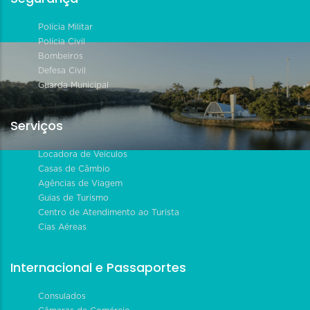
Polícia Militar
Polícia Civil
Bombeiros
Defesa Civil
Guarda Municipal
Serviços
Locadora de Veículos
Casas de Câmbio
Agências de Viagem
Guias de Turismo
Centro de Atendimento ao Turista
Cias Aéreas
Internacional e Passaportes
Consulados