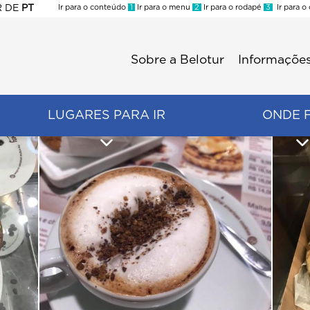
R
DE
PT
Ir para o conteúdo
1
Ir para o menu
2
Ir para o rodapé
3
Ir para o
ES
Sobre a Belotur
Informações
Menu
second
LUGARES PARA IR
ONDE 