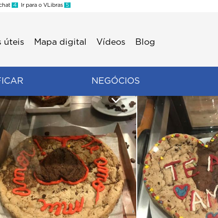
 chat
4
Ir para o VLibras
5
 úteis
Mapa digital
Vídeos
Blog
FICAR
NEGÓCIOS