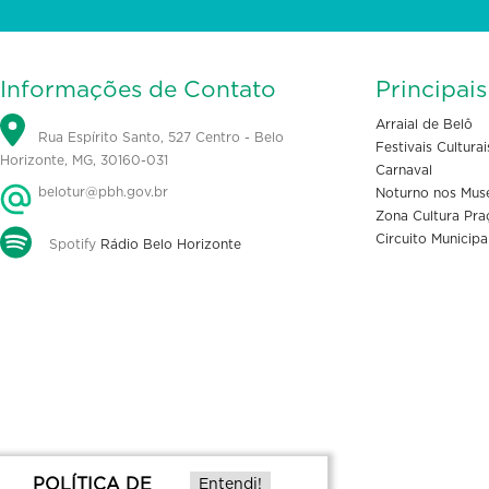
Informações de Contato
Principai
Arraial de Belô
Rua Espírito Santo, 527 Centro - Belo
Festivais Culturai
Horizonte, MG, 30160-031
Carnaval
belotur@pbh.gov.br
Noturno nos Mus
Zona Cultura Pra
Circuito Municipa
Spotify
Rádio Belo Horizonte
POLÍTICA DE
Entendi!