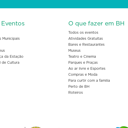
s Eventos
O que fazer em BH
Todos os eventos
s Municipais
Atividades Gratuitas
Bares e Restaurantes
eus
Museus
ça da Estação
Teatro e Cinema
l de Cultura
Parques e Praças
Ao ar livre e Esportes
Compras e Moda
Para curtir com a familia
Perto de BH
Roteiros