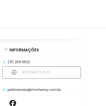
INFORMAÇÕES
(31) 2531 6522
ACESSAR O SITE
patiosavassi@mrcheney.com.br