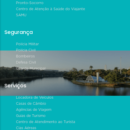
Pronto-Socorro
Centro de Atenção à Saúde do Viajante
SAMU
Segurança
Polícia Militar
Polícia Civil
Bombeiros
Defesa Civil
Guarda Municipal
Serviços
Locadora de Veículos
Casas de Câmbio
Agências de Viagem
Guias de Turismo
Centro de Atendimento ao Turista
Cias Aéreas