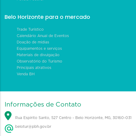
Belo Horizonte para o mercado
Trade Turístico
Calendário Anual de Eventos
Doação de mídias
Equipamentos e serviços
Materiais de divulgação
Observatório do Turismo
Principais atrativos
Venda BH
Informações de Contato
Rua Espírito Santo, 527 Centro - Belo Horizonte, MG, 30160-031
belotur@pbh.gov.br