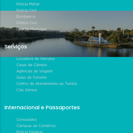
Polícia Militar
Polícia Civil
Bombeiros
Defesa Civil
Guarda Municipal
Serviços
Locadora de Veículos
Casas de Câmbio
Agências de Viagem
Guias de Turismo
Centro de Atendimento ao Turista
Cias Aéreas
Internacional e Passaportes
Consulados
Câmaras de Comércio
Polícia Federal