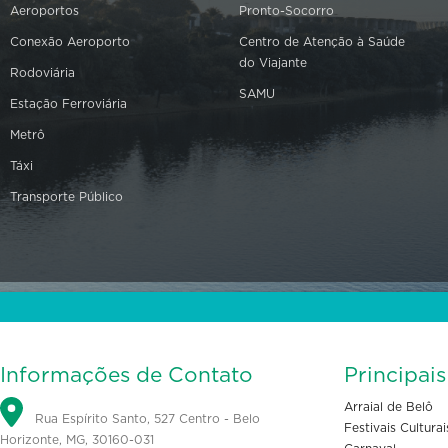
Aeroportos
Pronto-Socorro
Conexão Aeroporto
Centro de Atenção à Saúde
do Viajante
Rodoviária
SAMU
Estação Ferroviária
Metrô
Táxi
Transporte Público
Informações de Contato
Principai
Arraial de Belô
Rua Espírito Santo, 527 Centro - Belo
Festivais Culturai
Horizonte, MG, 30160-031