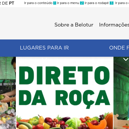
R
DE
PT
Ir para o conteúdo
1
Ir para o menu
2
Ir para o rodapé
3
Ir para o
ES
Sobre a Belotur
Informações
Menu
second
LUGARES PARA IR
ONDE 