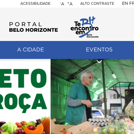
-
+
EN
F
ACESSIBILIDADE
ALTO CONTRASTE
A
A
PORTAL
BELO
HORIZONTE
A CIDADE
EVENTOS
ação
pal