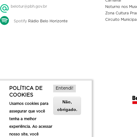
Carnaval
belotur@pbh.gov.br
Noturno nos Mus
Zona Cultura Pra
Circuito Municipa
Spotify
Rádio Belo Horizonte
POLÍTICA DE
Entendi!
COOKIES
Não,
Usamos cookies para
obrigado.
assegurar que você
tenha a melhor
experiência. Ao acessar
nosso site, você