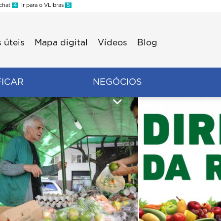
 chat
4
Ir para o VLibras
5
 úteis
Mapa digital
Vídeos
Blog
FICAR
NEGÓCIOS