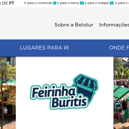
R
DE
PT
Ir para o conteúdo
1
Ir para o menu
2
Ir para o rodapé
3
Ir para o
ES
Sobre a Belotur
Informações
Menu
second
LUGARES PARA IR
ONDE 