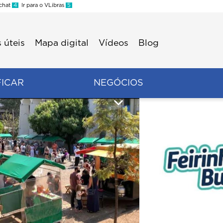
 chat
4
Ir para o VLibras
5
 úteis
Mapa digital
Vídeos
Blog
FICAR
NEGÓCIOS