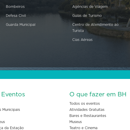
Bombeiros
Agências de Viagem
Defesa Civil
Guias de Turismo
Guarda Municipal
Centro de Atendimento ao
Turista
Cias Aéreas
s Eventos
O que fazer em BH
Todos os eventos
s Municipais
Atividades Gratuitas
Bares e Restaurantes
eus
Museus
ça da Estação
Teatro e Cinema