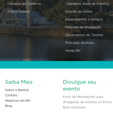
Câmaras de Comércio
Calendário Anual de Eventos
Polícia Federal
Doação de mídias
Equipamentos e serviços
Materiais de divulgação
Observatório do Turismo
Principais atrativos
Venda BH
Saiba Mais
Divulgue seu
evento
Sobre a Belotur
Contato
Envio de informações para
Negócios em BH
divulgação de eventos no Portal
Blog
Belo Horizonte