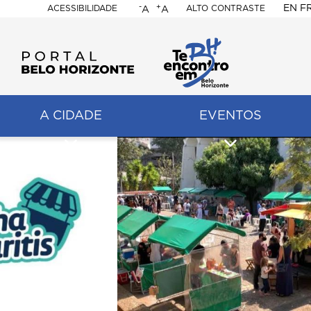
-
+
EN
F
ACESSIBILIDADE
ALTO CONTRASTE
A
A
PORTAL
BELO
HORIZONTE
A CIDADE
EVENTOS
ação
pal