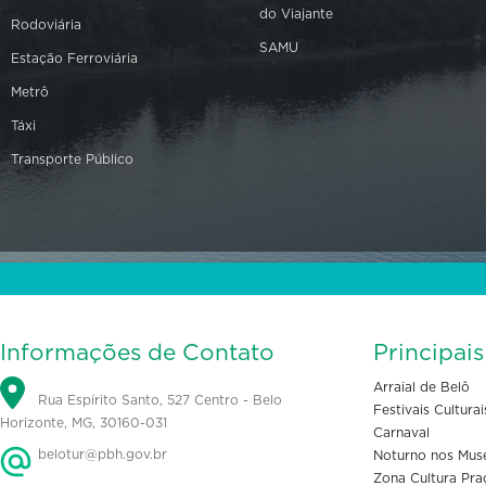
do Viajante
Rodoviária
SAMU
Estação Ferroviária
Metrô
Táxi
Transporte Público
Informações de Contato
Principai
Arraial de Belô
Rua Espírito Santo, 527 Centro - Belo
Festivais Culturai
Horizonte, MG, 30160-031
Carnaval
belotur@pbh.gov.br
Noturno nos Mus
Zona Cultura Pra