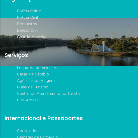
Polícia Militar
Polícia Civil
Bombeiros
Defesa Civil
Guarda Municipal
Serviços
Locadora de Veículos
Casas de Câmbio
Agências de Viagem
Guias de Turismo
Centro de Atendimento ao Turista
Cias Aéreas
Internacional e Passaportes
Consulados
Câmaras de Comércio