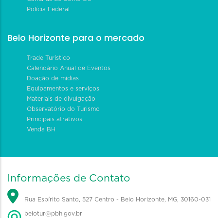
Polícia Federal
Belo Horizonte para o mercado
Trade Turístico
Calendário Anual de Eventos
Doação de mídias
Equipamentos e serviços
Materiais de divulgação
Observatório do Turismo
Principais atrativos
Venda BH
Informações de Contato
Rua Espírito Santo, 527 Centro - Belo Horizonte, MG, 30160-031
belotur@pbh.gov.br