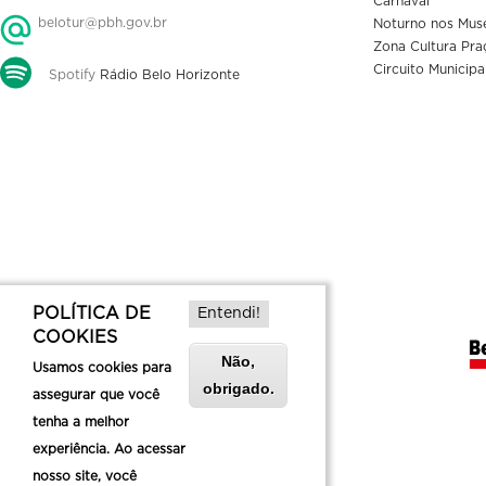
Carnaval
belotur@pbh.gov.br
Noturno nos Mus
Zona Cultura Pra
Circuito Municipa
Spotify
Rádio Belo Horizonte
POLÍTICA DE
Entendi!
COOKIES
Não,
Usamos cookies para
obrigado.
assegurar que você
tenha a melhor
experiência. Ao acessar
nosso site, você