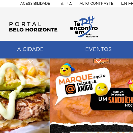
-
+
EN
F
ACESSIBILIDADE
ALTO CONTRASTE
A
A
PORTAL
BELO
HORIZONTE
A CIDADE
EVENTOS
ação
pal