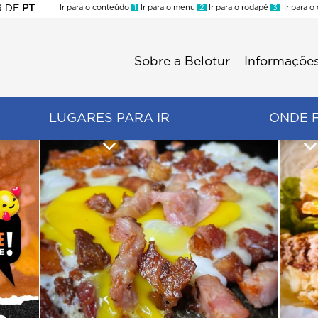
R
DE
PT
Ir para o conteúdo
1
Ir para o menu
2
Ir para o rodapé
3
Ir para o
ES
Sobre a Belotur
Informações
Menu
second
LUGARES PARA IR
ONDE 