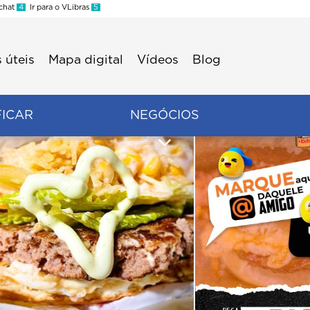
 chat
4
Ir para o VLibras
5
 úteis
Mapa digital
Vídeos
Blog
FICAR
NEGÓCIOS