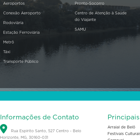
Aeroportos
Pronto-Socorro
Conexão Aeroporto
Centro de Atenção à Saúde
do Viajante
Rodoviária
SAMU
Estação Ferroviária
Metrô
Táxi
Transporte Público
Informações de Contato
Principai
Arraial de Belô
Rua Espírito Santo, 527 Centro - Belo
Festivais Culturai
Horizonte, MG, 30160-031