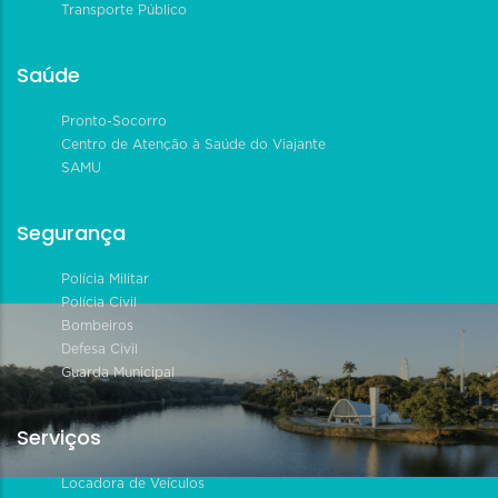
Transporte Público
Saúde
Pronto-Socorro
Centro de Atenção à Saúde do Viajante
SAMU
Segurança
Polícia Militar
Polícia Civil
Bombeiros
Defesa Civil
Guarda Municipal
Serviços
Locadora de Veículos