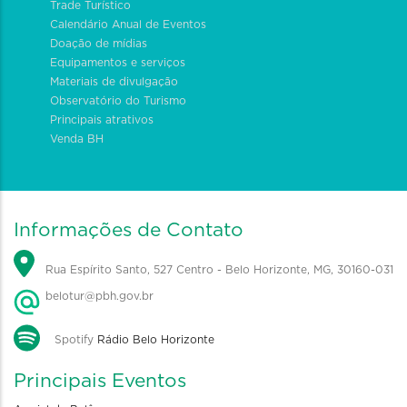
Trade Turístico
Calendário Anual de Eventos
Doação de mídias
Equipamentos e serviços
Materiais de divulgação
Observatório do Turismo
Principais atrativos
Venda BH
Informações de Contato
Rua Espírito Santo, 527 Centro - Belo Horizonte, MG, 30160-031
belotur@pbh.gov.br
Spotify
Rádio Belo Horizonte
Principais Eventos