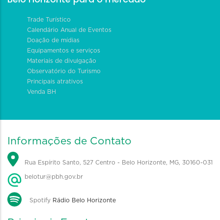
Trade Turístico
Calendário Anual de Eventos
Doação de mídias
Equipamentos e serviços
Materiais de divulgação
Observatório do Turismo
Principais atrativos
Venda BH
Informações de Contato
Rua Espírito Santo, 527 Centro - Belo Horizonte, MG, 30160-031
belotur@pbh.gov.br
Spotify
Rádio Belo Horizonte