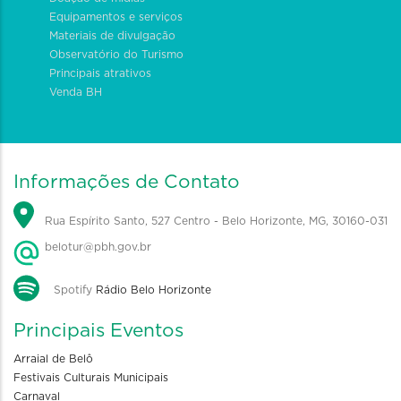
Equipamentos e serviços
Materiais de divulgação
Observatório do Turismo
Principais atrativos
Venda BH
Informações de Contato
Rua Espírito Santo, 527 Centro - Belo Horizonte, MG, 30160-031
belotur@pbh.gov.br
Spotify
Rádio Belo Horizonte
Principais Eventos
Arraial de Belô
Festivais Culturais Municipais
Carnaval