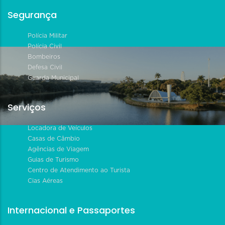
Segurança
Polícia Militar
Polícia Civil
Bombeiros
Defesa Civil
Guarda Municipal
Serviços
Locadora de Veículos
Casas de Câmbio
Agências de Viagem
Guias de Turismo
Centro de Atendimento ao Turista
Cias Aéreas
Internacional e Passaportes