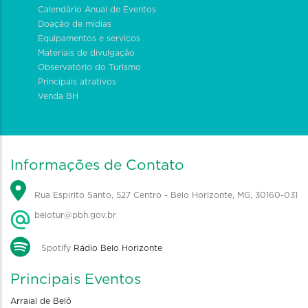
Calendário Anual de Eventos
Doação de mídias
Equipamentos e serviços
Materiais de divulgação
Observatório do Turismo
Principais atrativos
Venda BH
Informações de Contato
Rua Espírito Santo, 527 Centro - Belo Horizonte, MG, 30160-031
belotur@pbh.gov.br
Spotify
Rádio Belo Horizonte
Principais Eventos
Arraial de Belô