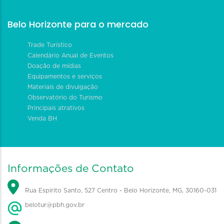
Belo Horizonte para o mercado
Trade Turístico
Calendário Anual de Eventos
Doação de mídias
Equipamentos e serviços
Materiais de divulgação
Observatório do Turismo
Principais atrativos
Venda BH
Informações de Contato
Rua Espírito Santo, 527 Centro - Belo Horizonte, MG, 30160-031
belotur@pbh.gov.br