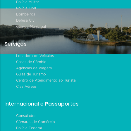
Polícia Militar
Polícia Civil
Bombeiros
Defesa Civil
Guarda Municipal
Serviços
Locadora de Veículos
Casas de Câmbio
Agências de Viagem
Guias de Turismo
Centro de Atendimento ao Turista
Cias Aéreas
Internacional e Passaportes
Consulados
Câmaras de Comércio
Polícia Federal