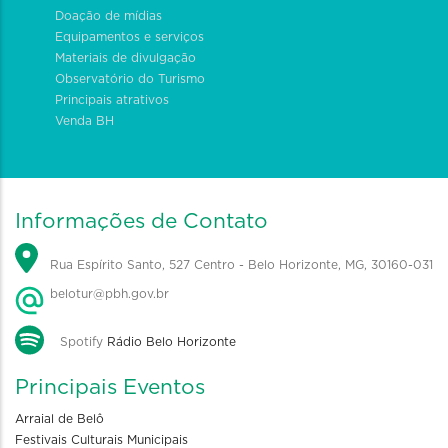
Doação de mídias
Equipamentos e serviços
Materiais de divulgação
Observatório do Turismo
Principais atrativos
Venda BH
Informações de Contato
Rua Espírito Santo, 527 Centro - Belo Horizonte, MG, 30160-031
belotur@pbh.gov.br
Spotify
Rádio Belo Horizonte
Principais Eventos
Arraial de Belô
Festivais Culturais Municipais