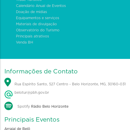
Calendário Anual de Eventos
Doação de mídias
Equipamentos e serviços
Materiais de divulgação
Observatório do Turismo
Principais atrativos
Venda BH
Informações de Contato
Rua Espírito Santo, 527 Centro - Belo Horizonte, MG, 30160-031
belotur@pbh.gov.br
Spotify
Rádio Belo Horizonte
Principais Eventos
Arraial de Belô