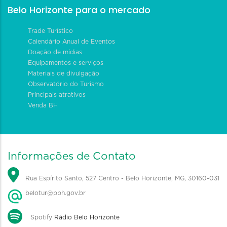
Belo Horizonte para o mercado
Trade Turístico
Calendário Anual de Eventos
Doação de mídias
Equipamentos e serviços
Materiais de divulgação
Observatório do Turismo
Principais atrativos
Venda BH
Informações de Contato
Rua Espírito Santo, 527 Centro - Belo Horizonte, MG, 30160-031
belotur@pbh.gov.br
Spotify
Rádio Belo Horizonte