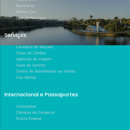
Bombeiros
Defesa Civil
Guarda Municipal
Serviços
Locadora de Veículos
Casas de Câmbio
Agências de Viagem
Guias de Turismo
Centro de Atendimento ao Turista
Cias Aéreas
Internacional e Passaportes
Consulados
Câmaras de Comércio
Polícia Federal