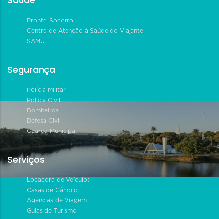
Saúde
Pronto-Socorro
Centro de Atenção à Saúde do Viajante
SAMU
Segurança
Polícia Militar
Polícia Civil
Bombeiros
Defesa Civil
Guarda Municipal
Serviços
Locadora de Veículos
Casas de Câmbio
Agências de Viagem
Guias de Turismo