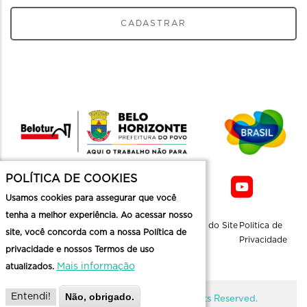
CADASTRAR
POLÍTICA DE COOKIES
Usamos cookies para assegurar que você
tenha a melhor experiência. Ao acessar nosso
Sobre a
Contato
Informaçoes
Mapa do Site
Politica de
site, você concorda com a nossa Política de
Belotur
Üteis
Privacidade
privacidade e nossos Termos de uso
Mais informação
atualizados.
Não, obrigado.
Entendi!
@ Copyright Belotur 2026. All Rights Reserved.