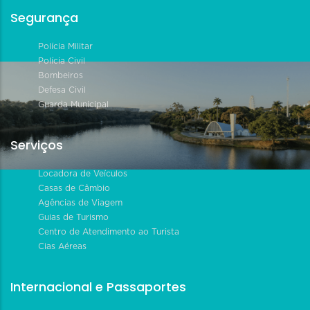
Segurança
Polícia Militar
Polícia Civil
Bombeiros
Defesa Civil
Guarda Municipal
Serviços
Locadora de Veículos
Casas de Câmbio
Agências de Viagem
Guias de Turismo
Centro de Atendimento ao Turista
Cias Aéreas
Internacional e Passaportes