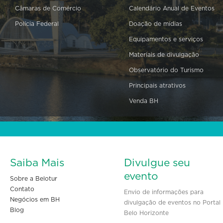
Câmaras de Comércio
Calendário Anual de Eventos
Polícia Federal
Doação de mídias
Equipamentos e serviços
Materiais de divulgação
Observatório do Turismo
Principais atrativos
Venda BH
Saiba Mais
Divulgue seu
evento
Sobre a Belotur
Contato
Envio de informações para
Negócios em BH
divulgação de eventos no Portal
Blog
Belo Horizonte