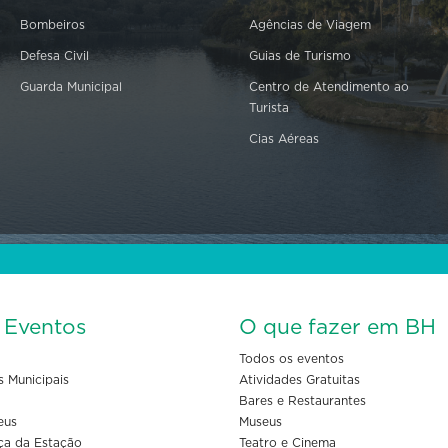
Bombeiros
Agências de Viagem
Defesa Civil
Guias de Turismo
Guarda Municipal
Centro de Atendimento ao
Turista
Cias Aéreas
s Eventos
O que fazer em BH
Todos os eventos
s Municipais
Atividades Gratuitas
Bares e Restaurantes
eus
Museus
ça da Estação
Teatro e Cinema