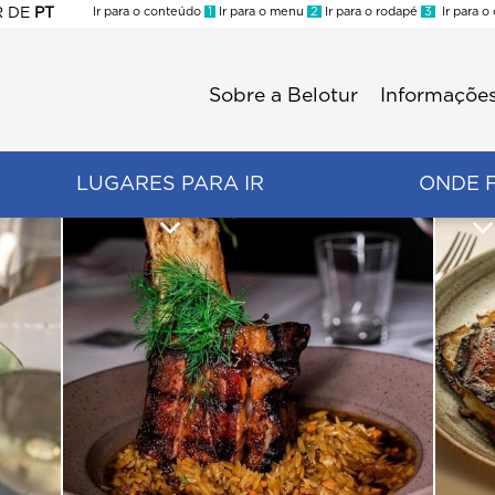
R
DE
PT
Ir para o conteúdo
1
Ir para o menu
2
Ir para o rodapé
3
Ir para o
ES
Sobre a Belotur
Informações
Menu
second
LUGARES PARA IR
ONDE 