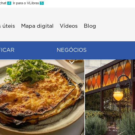
 chat
4
Ir para o VLibras
5
 úteis
Mapa digital
Vídeos
Blog
FICAR
NEGÓCIOS