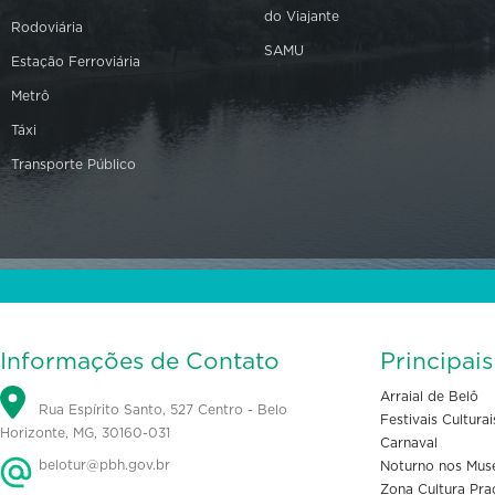
do Viajante
Rodoviária
SAMU
Estação Ferroviária
Metrô
Táxi
Transporte Público
Informações de Contato
Principai
Arraial de Belô
Rua Espírito Santo, 527 Centro - Belo
Festivais Culturai
Horizonte, MG, 30160-031
Carnaval
belotur@pbh.gov.br
Noturno nos Mus
Zona Cultura Pra