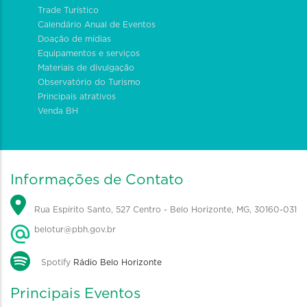
Trade Turístico
Calendário Anual de Eventos
Doação de mídias
Equipamentos e serviços
Materiais de divulgação
Observatório do Turismo
Principais atrativos
Venda BH
Informações de Contato
Rua Espírito Santo, 527 Centro - Belo Horizonte, MG, 30160-031
belotur@pbh.gov.br
Spotify
Rádio Belo Horizonte
Principais Eventos