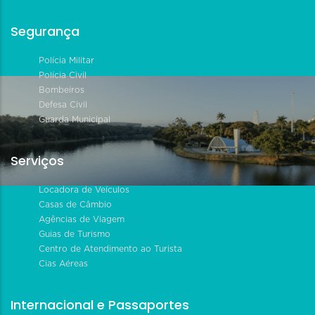
Segurança
Polícia Militar
Polícia Civil
Bombeiros
Defesa Civil
Guarda Municipal
Serviços
Locadora de Veículos
Casas de Câmbio
Agências de Viagem
Guias de Turismo
Centro de Atendimento ao Turista
Cias Aéreas
Internacional e Passaportes