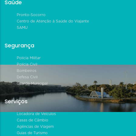
Saúde
Pronto-Socorro
Centro de Atenção à Saúde do Viajante
SAMU
Segurança
Polícia Militar
Polícia Civil
Bombeiros
Defesa Civil
Guarda Municipal
Serviços
Locadora de Veículos
Casas de Câmbio
Agências de Viagem
Guias de Turismo