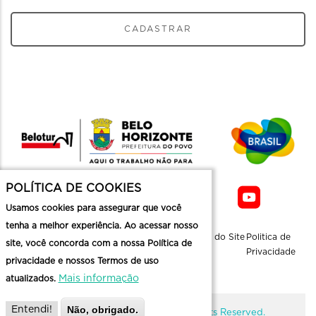
CADASTRAR
POLÍTICA DE COOKIES
Usamos cookies para assegurar que você
tenha a melhor experiência. Ao acessar nosso
Sobre a
Contato
Informaçoes
Mapa do Site
Politica de
site, você concorda com a nossa Política de
Belotur
Üteis
Privacidade
privacidade e nossos Termos de uso
Mais informação
atualizados.
Não, obrigado.
Entendi!
@ Copyright Belotur 2026. All Rights Reserved.