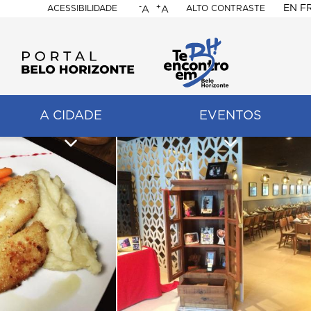
-
+
EN
F
ACESSIBILIDADE
ALTO CONTRASTE
A
A
PORTAL
BELO
HORIZONTE
A CIDADE
EVENTOS
ação
pal