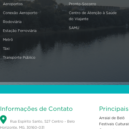
Aeroportos
Pronto-Socorro
Conexão Aeroporto
Centro de Atenção à Saúde
do Viajante
Rodoviária
SAMU
Estação Ferroviária
Metrô
Táxi
Transporte Público
Informações de Contato
Principai
Arraial de Belô
Rua Espírito Santo, 527 Centro - Belo
Festivais Culturai
Horizonte, MG, 30160-031