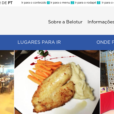
R
DE
PT
Ir para o conteúdo
1
Ir para o menu
2
Ir para o rodapé
3
Ir para o
ES
Sobre a Belotur
Informações
Menu
second
LUGARES PARA IR
ONDE 