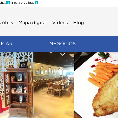
 chat
4
Ir para o VLibras
5
 úteis
Mapa digital
Vídeos
Blog
FICAR
NEGÓCIOS