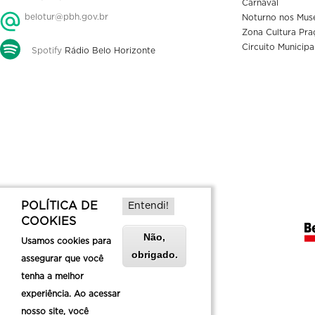
Carnaval
belotur@pbh.gov.br
Noturno nos Mus
Zona Cultura Pra
Circuito Municipa
Spotify
Rádio Belo Horizonte
POLÍTICA DE
Entendi!
COOKIES
Não,
Usamos cookies para
obrigado.
assegurar que você
tenha a melhor
experiência. Ao acessar
nosso site, você