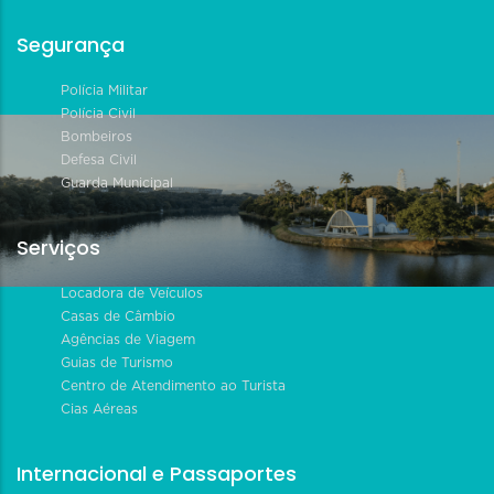
Segurança
Polícia Militar
Polícia Civil
Bombeiros
Defesa Civil
Guarda Municipal
Serviços
Locadora de Veículos
Casas de Câmbio
Agências de Viagem
Guias de Turismo
Centro de Atendimento ao Turista
Cias Aéreas
Internacional e Passaportes