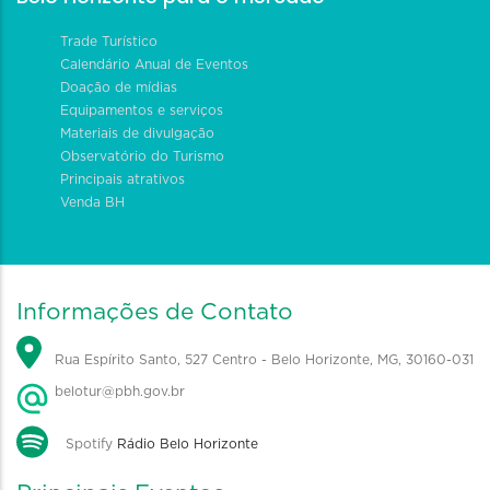
Trade Turístico
Calendário Anual de Eventos
Doação de mídias
Equipamentos e serviços
Materiais de divulgação
Observatório do Turismo
Principais atrativos
Venda BH
Informações de Contato
Rua Espírito Santo, 527 Centro - Belo Horizonte, MG, 30160-031
belotur@pbh.gov.br
Spotify
Rádio Belo Horizonte