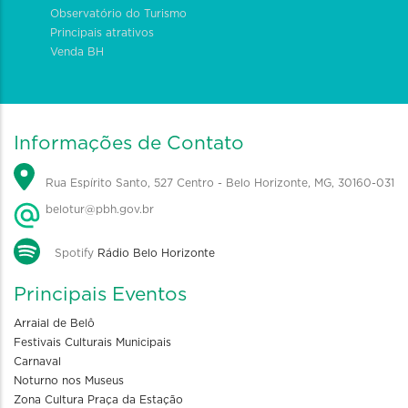
Observatório do Turismo
Principais atrativos
Venda BH
Informações de Contato
Rua Espírito Santo, 527 Centro - Belo Horizonte, MG, 30160-031
belotur@pbh.gov.br
Spotify
Rádio Belo Horizonte
Principais Eventos
Arraial de Belô
Festivais Culturais Municipais
Carnaval
Noturno nos Museus
Zona Cultura Praça da Estação