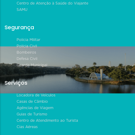
Centro de Atenção à Saúde do Viajante
SAMU
Segurança
Polícia Militar
Polícia Civil
Bombeiros
Defesa Civil
Guarda Municipal
Serviços
Locadora de Veículos
Casas de Câmbio
Agências de Viagem
Guias de Turismo
Centro de Atendimento ao Turista
Cias Aéreas