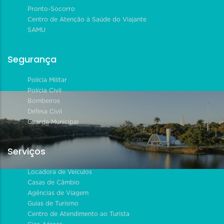
Pronto-Socorro
Centro de Atenção à Saúde do Viajante
SAMU
Segurança
Polícia Militar
Polícia Civil
Bombeiros
Defesa Civil
Guarda Municipal
Serviços
Locadora de Veículos
Casas de Câmbio
Agências de Viagem
Guias de Turismo
Centro de Atendimento ao Turista