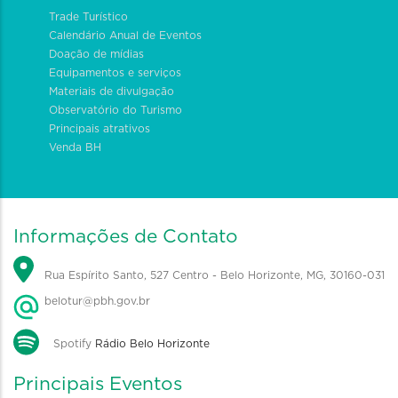
Trade Turístico
Calendário Anual de Eventos
Doação de mídias
Equipamentos e serviços
Materiais de divulgação
Observatório do Turismo
Principais atrativos
Venda BH
Informações de Contato
Rua Espírito Santo, 527 Centro - Belo Horizonte, MG, 30160-031
belotur@pbh.gov.br
Spotify
Rádio Belo Horizonte
Principais Eventos