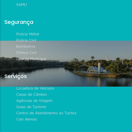
SAMU
Segurança
Polícia Militar
Polícia Civil
Bombeiros
Defesa Civil
Guarda Municipal
Serviços
Locadora de Veículos
Casas de Câmbio
Agências de Viagem
Guias de Turismo
Centro de Atendimento ao Turista
Cias Aéreas