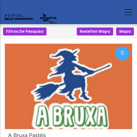
Filtros De Pesquisa
Redefinir Mapa
Mapa
A Bruxa Pastéis