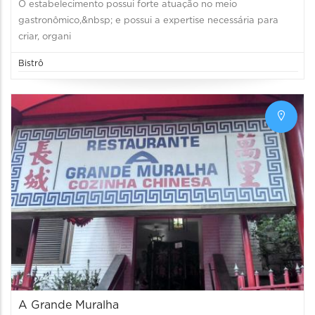
O estabelecimento possui forte atuação no meio
gastronômico,&nbsp; e possui a expertise necessária para
criar, organi
Bistrô
A Grande Muralha