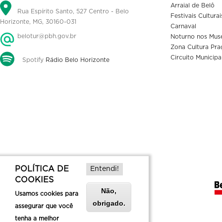
Arraial de Belô
Rua Espírito Santo, 527 Centro - Belo
Festivais Culturai
Horizonte, MG, 30160-031
Carnaval
belotur@pbh.gov.br
Noturno nos Mus
Zona Cultura Pra
Circuito Municipa
Spotify
Rádio Belo Horizonte
POLÍTICA DE
Entendi!
COOKIES
Não,
Usamos cookies para
obrigado.
assegurar que você
tenha a melhor