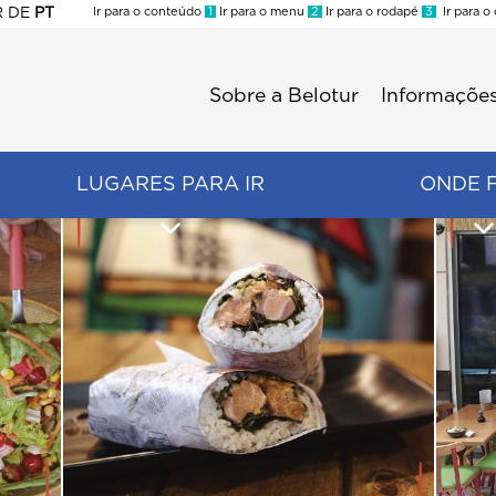
R
DE
PT
Ir para o conteúdo
1
Ir para o menu
2
Ir para o rodapé
3
Ir para o
ES
Sobre a Belotur
Informações
Menu
second
LUGARES PARA IR
ONDE 