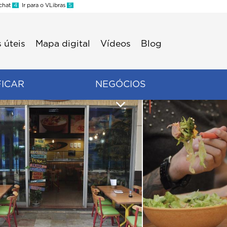
 chat
4
Ir para o VLibras
5
 úteis
Mapa digital
Vídeos
Blog
FICAR
NEGÓCIOS