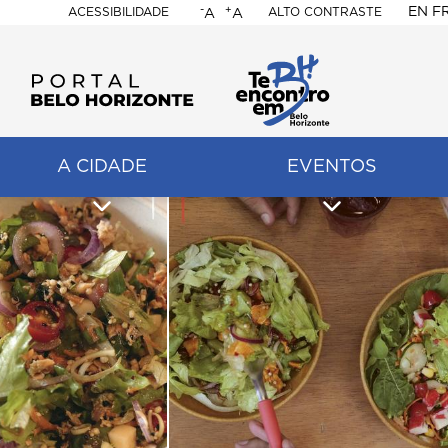
-
+
EN
F
ACESSIBILIDADE
ALTO CONTRASTE
A
A
PORTAL
BELO
HORIZONTE
A CIDADE
EVENTOS
ação
pal