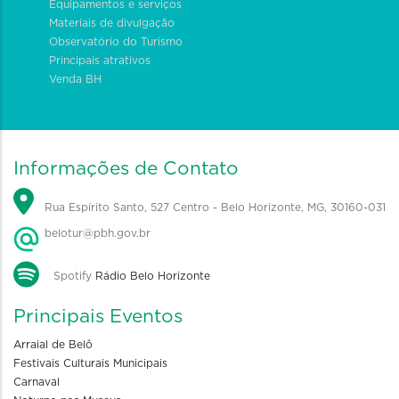
Equipamentos e serviços
Materiais de divulgação
Observatório do Turismo
Principais atrativos
Venda BH
Informações de Contato
Rua Espírito Santo, 527 Centro - Belo Horizonte, MG, 30160-031
belotur@pbh.gov.br
Spotify
Rádio Belo Horizonte
Principais Eventos
Arraial de Belô
Festivais Culturais Municipais
Carnaval