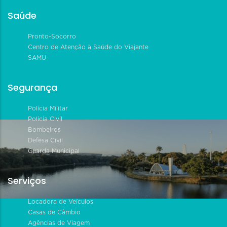
Saúde
Pronto-Socorro
Centro de Atenção à Saúde do Viajante
SAMU
Segurança
Polícia Militar
Polícia Civil
Bombeiros
Defesa Civil
Guarda Municipal
Serviços
Locadora de Veículos
Casas de Câmbio
Agências de Viagem