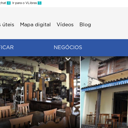
 chat
4
Ir para o VLibras
5
 úteis
Mapa digital
Vídeos
Blog
FICAR
NEGÓCIOS