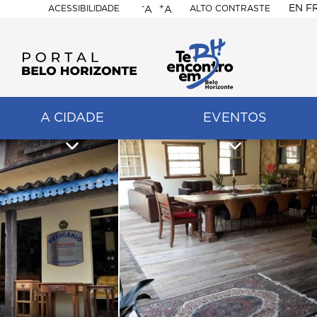
-
+
EN
F
ACESSIBILIDADE
ALTO CONTRASTE
A
A
PORTAL
BELO
HORIZONTE
A CIDADE
EVENTOS
ação
pal