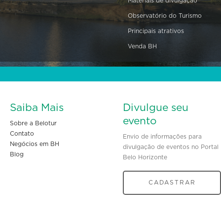
Materiais de divulgação
Observatório do Turismo
Principais atrativos
Venda BH
Saiba Mais
Divulgue seu
evento
Sobre a Belotur
Contato
Envio de informações para
Negócios em BH
divulgação de eventos no Portal
Blog
Belo Horizonte
CADASTRAR