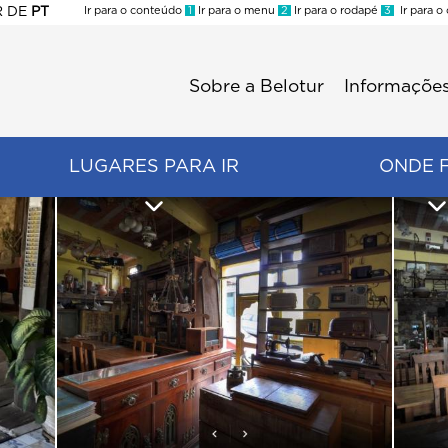
R
DE
PT
Ir para o conteúdo
1
Ir para o menu
2
Ir para o rodapé
3
Ir para o
ES
Sobre a Belotur
Informações
Menu
second
LUGARES PARA IR
ONDE 