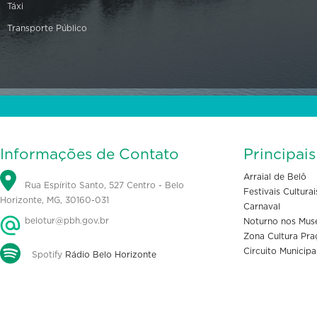
Táxi
Transporte Público
Informações de Contato
Principai
Arraial de Belô
Rua Espírito Santo, 527 Centro - Belo
Festivais Culturai
Horizonte, MG, 30160-031
Carnaval
belotur@pbh.gov.br
Noturno nos Mus
Zona Cultura Pra
Circuito Municipa
Spotify
Rádio Belo Horizonte