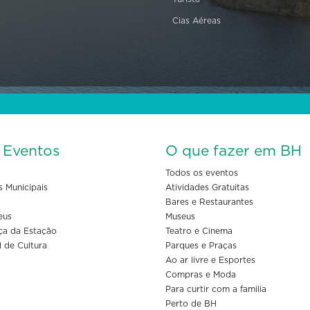
Cias Aéreas
s Eventos
O que fazer em BH
Todos os eventos
s Municipais
Atividades Gratuitas
Bares e Restaurantes
eus
Museus
ça da Estação
Teatro e Cinema
l de Cultura
Parques e Praças
Ao ar livre e Esportes
Compras e Moda
Para curtir com a familia
Perto de BH