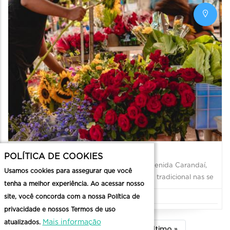
Feira de Plantas e Flores Naturais
POLÍTICA DE COOKIES
Caminhar entre as árvores seculares da Avenida Carandaí,
Usamos cookies para assegurar que você
sentindo o perfume das flores, é programa tradicional nas se
tenha a melhor experiência. Ao acessar nosso
site, você concorda com a nossa Política de
Feiras
privacidade e nossos Termos de uso
Mais informação
atualizados.
Paginação
Página
1
Filtrar
2
Filtrar
3
Próxima
Próximo ›
Última
Último »