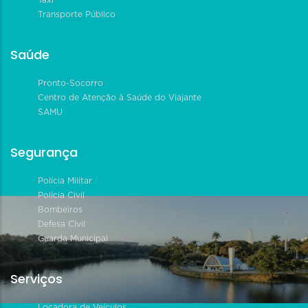
Transporte Público
Saúde
Pronto-Socorro
Centro de Atenção à Saúde do Viajante
SAMU
Segurança
Polícia Militar
Polícia Civil
Bombeiros
Defesa Civil
Guarda Municipal
Serviços
Locadora de Veículos