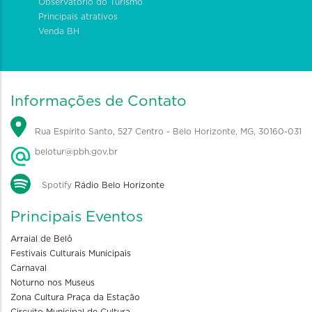
Observatório do Turismo
Principais atrativos
Venda BH
Informações de Contato
Rua Espírito Santo, 527 Centro - Belo Horizonte, MG, 30160-031
belotur@pbh.gov.br
Spotify
Rádio Belo Horizonte
Principais Eventos
Arraial de Belô
Festivais Culturais Municipais
Carnaval
Noturno nos Museus
Zona Cultura Praça da Estação