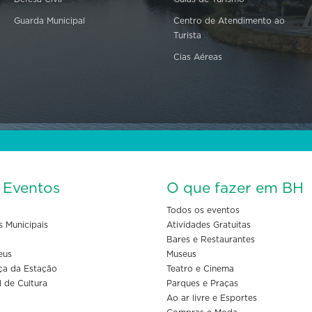
Guarda Municipal
Centro de Atendimento ao
Turista
Cias Aéreas
s Eventos
O que fazer em BH
Todos os eventos
s Municipais
Atividades Gratuitas
Bares e Restaurantes
eus
Museus
ça da Estação
Teatro e Cinema
l de Cultura
Parques e Praças
Ao ar livre e Esportes