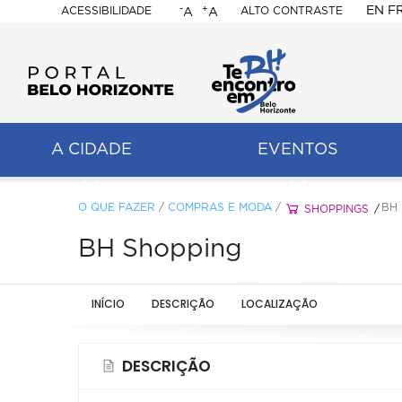
-
+
EN
F
ACESSIBILIDADE
ALTO CONTRASTE
A
A
PORTAL
BELO
HORIZONTE
A CIDADE
EVENTOS
ação
pal
O QUE FAZER
/
COMPRAS E MODA
/
BH
SHOPPINGS
BH Shopping
INÍCIO
DESCRIÇÃO
LOCALIZAÇÃO
DESCRIÇÃO