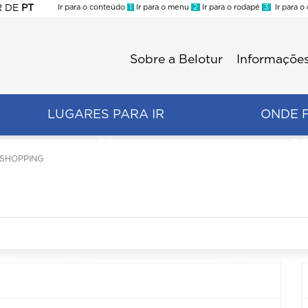
R
DE
PT
Ir para o conteúdo
1
Ir para o menu
2
Ir para o rodapé
3
Ir para o
ES
Sobre a Belotur
Informações
Menu
second
LUGARES PARA IR
ONDE 
 SHOPPING