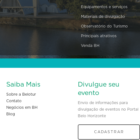
Equipamentos e serviços
Materiais de divulgação
Observatório do Turismo
Principais atrativos
Venda BH
Saiba Mais
Divulgue seu
evento
Sobre a Belotur
Contato
Envio de informações para
Negócios em BH
divulgação de eventos no Portal
Blog
Belo Horizonte
CADASTRAR