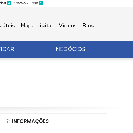
 chat
4
Ir para o VLibras
5
 úteis
Mapa digital
Vídeos
Blog
FICAR
NEGÓCIOS
INFORMAÇÕES