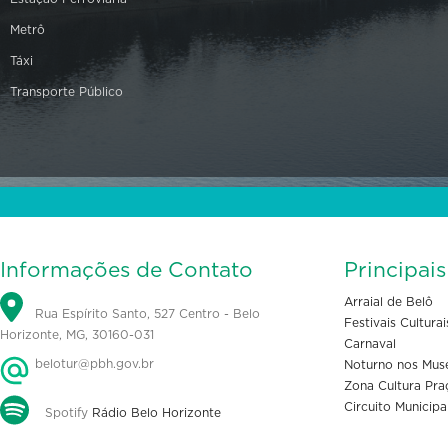
Metrô
Táxi
Transporte Público
Informações de Contato
Principai
Arraial de Belô
Rua Espírito Santo, 527 Centro - Belo
Festivais Culturai
Horizonte, MG, 30160-031
Carnaval
belotur@pbh.gov.br
Noturno nos Mus
Zona Cultura Pra
Circuito Municipa
Spotify
Rádio Belo Horizonte