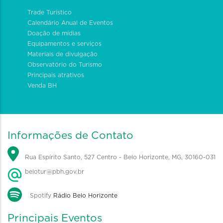
Trade Turístico
Calendário Anual de Eventos
Doação de mídias
Equipamentos e serviços
Materiais de divulgação
Observatório do Turismo
Principais atrativos
Venda BH
Informações de Contato
Rua Espírito Santo, 527 Centro - Belo Horizonte, MG, 30160-031
belotur@pbh.gov.br
Spotify
Rádio Belo Horizonte
Principais Eventos