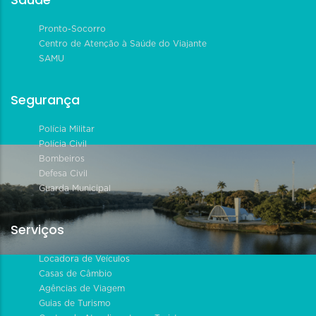
Pronto-Socorro
Centro de Atenção à Saúde do Viajante
SAMU
Segurança
Polícia Militar
Polícia Civil
Bombeiros
Defesa Civil
Guarda Municipal
Serviços
Locadora de Veículos
Casas de Câmbio
Agências de Viagem
Guias de Turismo