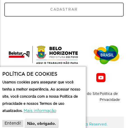
CADASTRAR
POLÍTICA DE COOKIES
Usamos cookies para assegurar que você
tenha a melhor experiência. Ao acessar nosso
Sobre a
Contato
Informaçoes
Mapa do Site
Politica de
site, você concorda com a nossa Política de
Belotur
Üteis
Privacidade
privacidade e nossos Termos de uso
Mais informação
atualizados.
Não, obrigado.
Entendi!
@ Copyright Belotur 2026. All Rights Reserved.