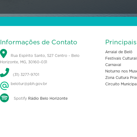
Informações de Contato
Principai
Arraial de Belô
Rua Espírito Santo, 527 Centro - Belo
Festivais Culturai
Horizonte, MG, 30160-031
Carnaval
Noturno nos Mus
(31) 3277-9701
Zona Cultura Pra
belotur@pbh.gov.br
Circuito Municipa
Spotify
Rádio Belo Horizonte