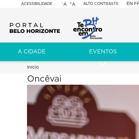
-
+
EN
F
ACESSIBILIDADE
ALTO CONTRASTE
A
A
PORTAL
BELO
HORIZONTE
A CIDADE
EVENTOS
ação
pal
Trilha
Início
Oncêvai
de
navegação