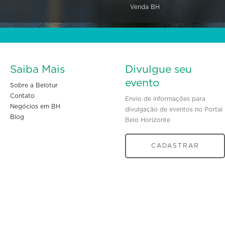
Venda BH
Saiba Mais
Divulgue seu
evento
Sobre a Belotur
Contato
Envio de informações para
Negócios em BH
divulgação de eventos no Portal
Blog
Belo Horizonte
CADASTRAR