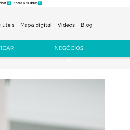
 chat
4
Ir para o VLibras
5
 úteis
Mapa digital
Vídeos
Blog
FICAR
NEGÓCIOS