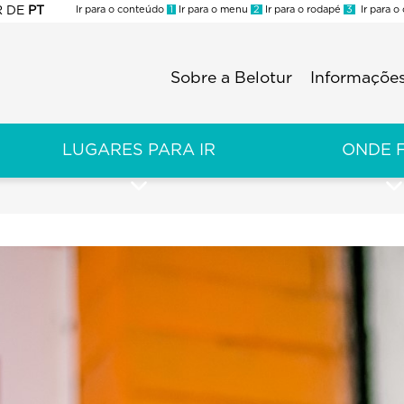
R
DE
PT
Ir para o conteúdo
1
Ir para o menu
2
Ir para o rodapé
3
Ir para o
ES
Sobre a Belotur
Informações
Menu
second
LUGARES PARA IR
ONDE 