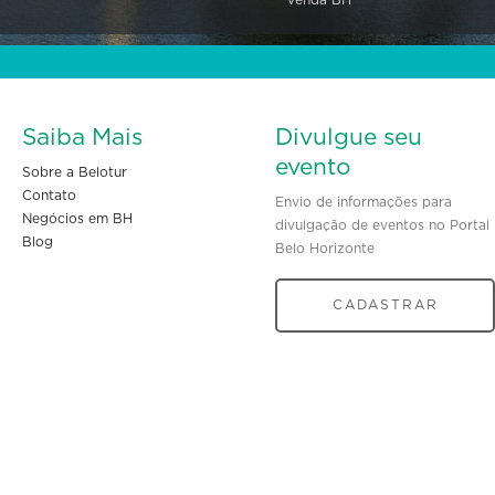
Saiba Mais
Divulgue seu
evento
Sobre a Belotur
Contato
Envio de informações para
Negócios em BH
divulgação de eventos no Portal
Blog
Belo Horizonte
CADASTRAR