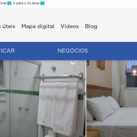
 chat
4
Ir para o VLibras
5
 úteis
Mapa digital
Vídeos
Blog
FICAR
NEGÓCIOS