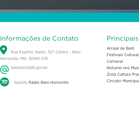
Informações de Contato
Principai
Arraial de Belô
Rua Espírito Santo, 527 Centro - Belo
Festivais Culturai
Horizonte, MG, 30160-031
Carnaval
belotur@pbh.gov.br
Noturno nos Mus
Zona Cultura Pra
Circuito Municipa
Spotify
Rádio Belo Horizonte