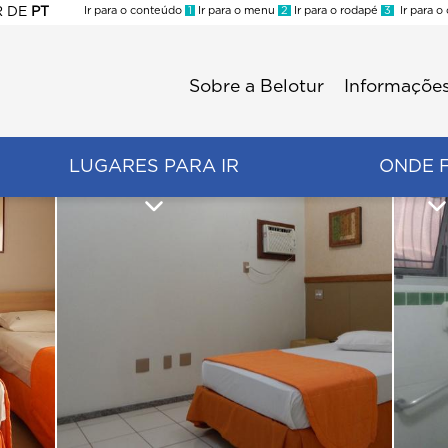
R
DE
PT
Ir para o conteúdo
1
Ir para o menu
2
Ir para o rodapé
3
Ir para o
ES
Sobre a Belotur
Informações
Menu
second
LUGARES PARA IR
ONDE 