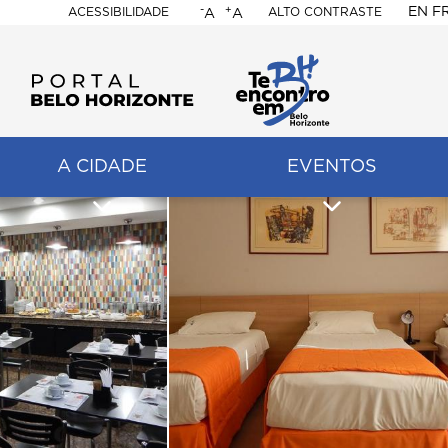
-
+
EN
F
ACESSIBILIDADE
ALTO CONTRASTE
A
A
PORTAL
BELO
HORIZONTE
A CIDADE
EVENTOS
ação
pal