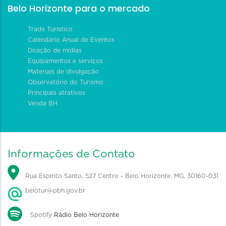
Belo Horizonte para o mercado
Trade Turístico
Calendário Anual de Eventos
Doação de mídias
Equipamentos e serviços
Materiais de divulgação
Observatório do Turismo
Principais atrativos
Venda BH
Informações de Contato
Rua Espírito Santo, 527 Centro - Belo Horizonte, MG, 30160-031
belotur@pbh.gov.br
Spotify
Rádio Belo Horizonte