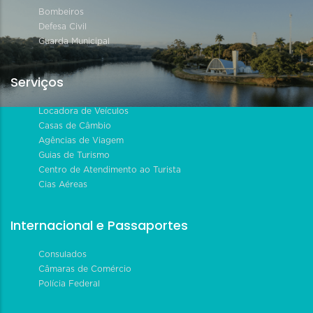
Bombeiros
Defesa Civil
Guarda Municipal
Serviços
Locadora de Veículos
Casas de Câmbio
Agências de Viagem
Guias de Turismo
Centro de Atendimento ao Turista
Cias Aéreas
Internacional e Passaportes
Consulados
Câmaras de Comércio
Polícia Federal