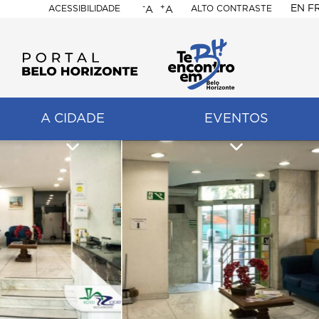
-
+
EN
F
ACESSIBILIDADE
ALTO CONTRASTE
A
A
PORTAL
BELO
HORIZONTE
A CIDADE
EVENTOS
ação
pal