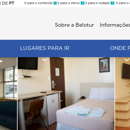
R
DE
PT
Ir para o conteúdo
1
Ir para o menu
2
Ir para o rodapé
3
Ir para o
ES
Sobre a Belotur
Informações
Menu
second
LUGARES PARA IR
ONDE 