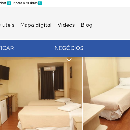
 chat
4
Ir para o VLibras
5
 úteis
Mapa digital
Vídeos
Blog
FICAR
NEGÓCIOS