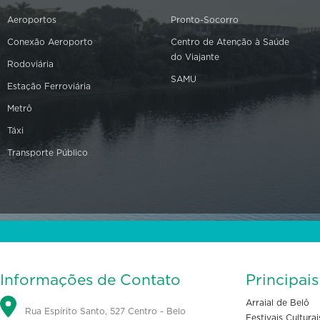
Aeroportos
Pronto-Socorro
Conexão Aeroporto
Centro de Atenção à Saúde
do Viajante
Rodoviária
SAMU
Estação Ferroviária
Metrô
Táxi
Transporte Público
Informações de Contato
Principai
Arraial de Belô
Rua Espírito Santo, 527 Centro - Belo
Festivais Culturai