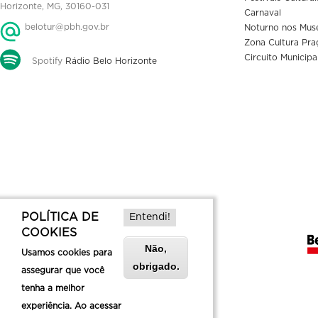
Horizonte, MG, 30160-031
Carnaval
belotur@pbh.gov.br
Noturno nos Mus
Zona Cultura Pra
Circuito Municipa
Spotify
Rádio Belo Horizonte
POLÍTICA DE
Entendi!
COOKIES
Não,
Usamos cookies para
obrigado.
assegurar que você
tenha a melhor
experiência. Ao acessar