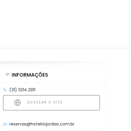
INFORMAÇÕES
(31) 3214 2911
ACESSAR O SITE
reservas@hotelriojordao.com.br