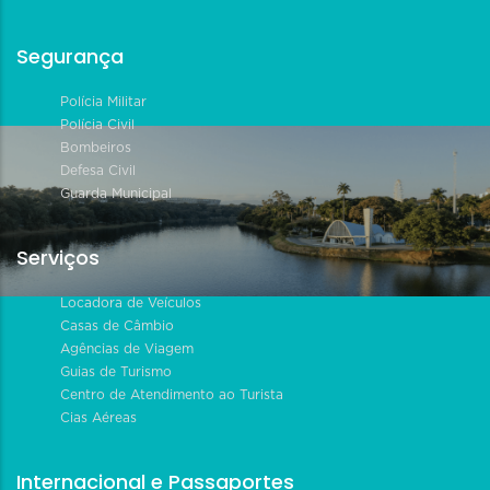
Segurança
Polícia Militar
Polícia Civil
Bombeiros
Defesa Civil
Guarda Municipal
Serviços
Locadora de Veículos
Casas de Câmbio
Agências de Viagem
Guias de Turismo
Centro de Atendimento ao Turista
Cias Aéreas
Internacional e Passaportes