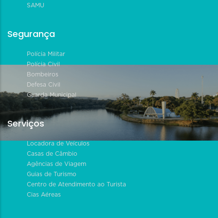
SAMU
Segurança
Polícia Militar
Polícia Civil
Bombeiros
Defesa Civil
Guarda Municipal
Serviços
Locadora de Veículos
Casas de Câmbio
Agências de Viagem
Guias de Turismo
Centro de Atendimento ao Turista
Cias Aéreas