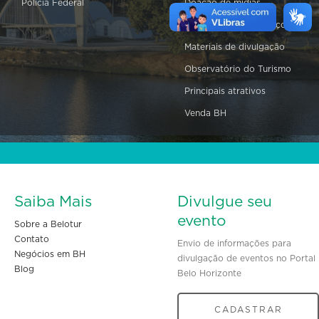
Polícia Federal
Doação de mídias
Equipamentos e serviços
Materiais de divulgação
Observatório do Turismo
Principais atrativos
Venda BH
Saiba Mais
Divulgue seu
evento
Sobre a Belotur
Contato
Envio de informações para
Negócios em BH
divulgação de eventos no Portal
Blog
Belo Horizonte
CADASTRAR