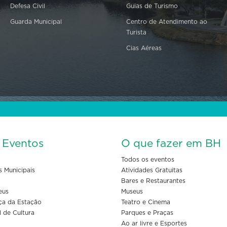
Defesa Civil
Guias de Turismo
Guarda Municipal
Centro de Atendimento ao
Turista
Cias Aéreas
s Eventos
O que fazer em BH
Todos os eventos
s Municipais
Atividades Gratuitas
Bares e Restaurantes
eus
Museus
ça da Estação
Teatro e Cinema
l de Cultura
Parques e Praças
Ao ar livre e Esportes