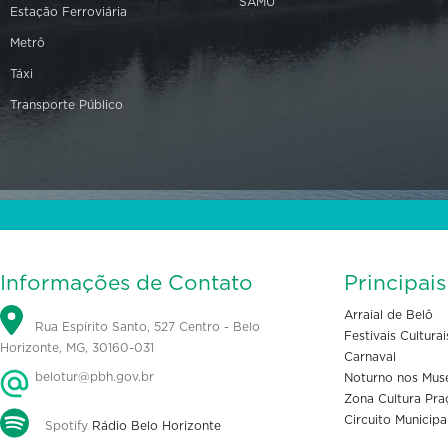
SAMU
Estação Ferroviária
Metrô
Táxi
Transporte Público
Informações de Contato
Principai
Arraial de Belô
Rua Espírito Santo, 527 Centro - Belo
Festivais Culturai
Horizonte, MG, 30160-031
Carnaval
belotur@pbh.gov.br
Noturno nos Mus
Zona Cultura Pra
Circuito Municipa
Spotify
Rádio Belo Horizonte