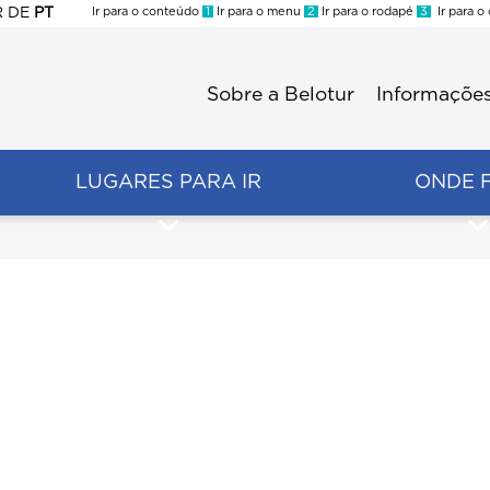
R
DE
PT
Ir para o conteúdo
1
Ir para o menu
2
Ir para o rodapé
3
Ir para o
ES
Sobre a Belotur
Informações
Menu
second
LUGARES PARA IR
ONDE 