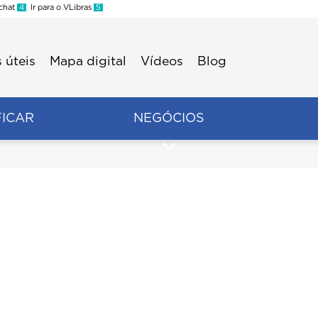
 chat
4
Ir para o VLibras
5
 úteis
Mapa digital
Vídeos
Blog
FICAR
NEGÓCIOS