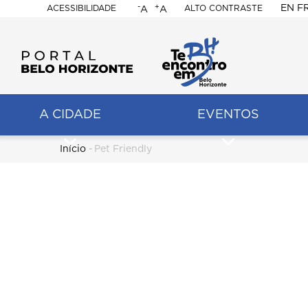
-
+
EN
F
ACESSIBILIDADE
ALTO CONTRASTE
A
A
PORTAL
BELO
HORIZONTE
A CIDADE
EVENTOS
ação
pal
Trilha
Início
-
Pet Friendly
de
navegação